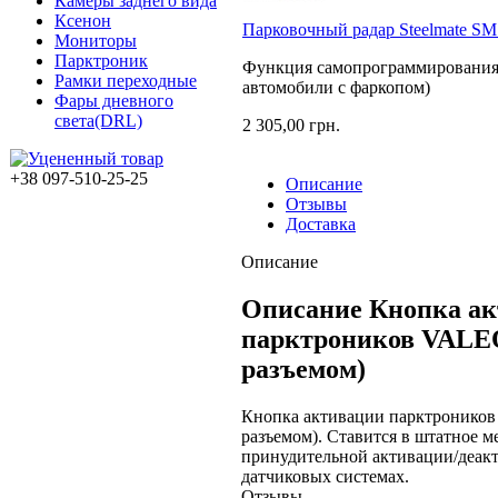
Камеры заднего вида
Ксенон
Парковочный радар Steelmate SM 
Мониторы
Парктроник
Функция самопрограммирования 
Рамки переходные
автомобили с фаркопом)
Фары дневного
света(DRL)
2 305,00 грн.
+38 097-510-25-25
Описание
Отзывы
Доставка
Описание
Описание Кнопка а
парктроников VALEO
разъемом)
Кнопка активации парктроников
разъемом). Ставится в штатное м
принудительной активации/деакт
датчиковых системах.
Отзывы