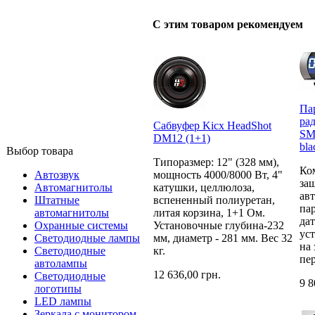
С этим товаром рекомендуем
Па
рад
Сабвуфер Kicx HeadShot
SM
DM12 (1+1)
bla
Выбор товара
Типоразмер: 12" (328 мм),
Ко
Автозвук
мощность 4000/8000 Вт, 4"
за
Автомагнитолы
катушки, целлюлоза,
ав
Штатные
вспененный полиуретан,
па
автомагнитолы
литая корзина, 1+1 Ом.
да
Охранные системы
Установочные глубина-232
ус
Светодиодные лампы
мм, диаметр - 281 мм. Вес 32
на
Светодиодные
кг.
пе
автолампы
12 636,00 грн.
Светодиодные
9 8
логотипы
LED лампы
Зеркала с монитором