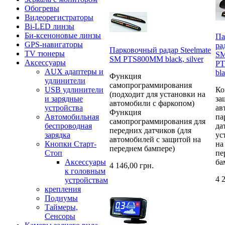
Обогревы
Видеорегистраторы
Bi-LED линзы
Би-ксеноновые линзы
Па
GPS-навигаторы
ра
Парковочный радар Steelmate
TV тюнеры
S
SM PTS800MM black, silver
Аксессуары
P
AUX адаптеры и
bla
Функция
удлинители
самопрограммирования
USB удлинители
Ко
(подходит для установки на
и зарядные
за
автомобили с фаркопом)
устройства
ав
Функция
Автомобильная
па
самопрограммирования для
беспроводная
да
передних датчиков (для
зарядка
ус
автомобилей с защитой на
Кнопки Старт-
на
переднем бампере)
Стоп
пе
Аксессуары
ба
4 146,00 грн.
к головным
4 
устройствам
крепления
Подиумы
Таймеры,
Сенсоры