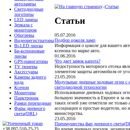
автолампы
–
Статьи
Светодиодные
логотипы
Статьи
LED лампы
Зеркала с
монитором
05.07.2016
Обогревы
Подбор цоколя ламп
Видеорегистраторы
Информация о цоколе для вашего ав
Bi-LED линзы
ксенона по марке авто.
Би-ксеноновые
01.06.2016
линзы
Что дает замок капота?
GPS-навигаторы
Недоступность моторного отсека явл
TV тюнеры
элементом защиты автомобиля от уг
Аксессуары
23.05.2016
Камеры заднего
Модульные дневные ходовые огни с 
вида
светодиодной технологии
Ксенон
Использование дневных ходовых огне
Мониторы
большую значимость в Европе и за о
Парктроник
таких огней уже отметили не только
Рамки переходные
ассоциации и простые водители, но 
Фары дневного
министерства.
света(DRL)
23.05.2016
Преимущества фар дневного света(D
+38 097-510-25-25
Во время дневных поездок, независим