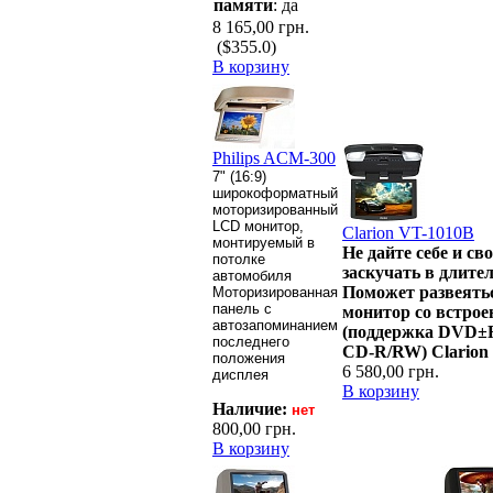
памяти
: да
8 165,00 грн.
($355.0)
В корзину
Philips ACM-300
7" (16:9)
широкоформатный
моторизированный
LCD монитор,
Clarion VT-1010B
монтируемый в
Не дайте себе и с
потолке
заскучать в длител
автомобиля
Поможет развеять
Моторизированная
панель с
монитор со встро
автозапоминанием
(поддержка DVD±
последнего
CD-R/RW) Clarion
положения
6 580,00 грн.
дисплея
В корзину
Наличие:
нет
800,00 грн.
В корзину