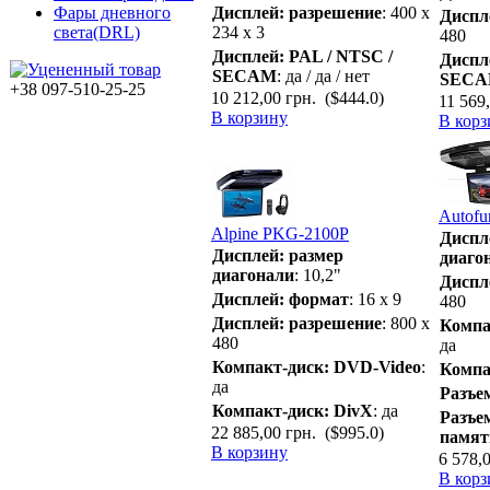
Дисплей: разрешение
: 400 х
Фары дневного
Диспл
234 х 3
света(DRL)
480
Дисплей: PAL / NTSC /
Диспл
SECAM
: да / да / нет
SEC
+38 097-510-25-25
10 212,00 грн.
($444.0)
11 569
В корзину
В корз
Autof
Alpine PKG-2100P
Диспл
Дисплей: размер
диаго
диагонали
: 10,2"
Диспл
Дисплей: формат
: 16 х 9
480
Дисплей: разрешение
: 800 x
Компа
480
да
Компакт-диск: DVD-Video
:
Компа
да
Разъе
Компакт-диск: DivX
: да
Разъе
22 885,00 грн.
($995.0)
памят
В корзину
6 578,
В корз