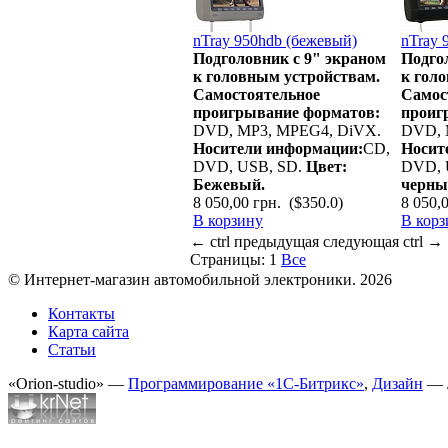
nTray 950hdb (бежевый)
nTray 
Подголовник с 9" экраном
Подго
к головным устройствам.
к гол
Cамостоятельное
Cамос
проигрывание форматов:
проиг
DVD, MP3, MPEG4, DiVX.
DVD, 
Носители информации:
CD,
Носит
DVD, USB, SD.
Цвет:
DVD, 
Бежевый.
черны
8 050,00 грн.
($350.0)
8 050,
В корзину
В корз
←
ctrl
предыдущая
следующая
ctrl
→
Страницы:
1
Все
© Интернет-магазин автомобильной электроники. 2026
Контакты
Карта сайта
Статьи
«Orion-studio» —
Программирование «1С-Битрикс»
,
Дизайн
— 