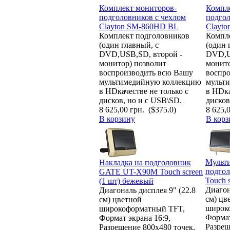
Комплект мониторов-
Компл
подголовников с чехлом
подгол
Clayton SM-860HD BL
Clayt
Комплект подголовников
Компл
(один главный, с
(один 
DVD,USB,SD, второй -
DVD,U
монитор) позволит
монито
воспроизводить всю Вашу
воспр
мультимедийную коллекцию
мульт
в HDкачестве не только с
в HDка
дисков, но и с USB\SD.
дисков
8 625,00 грн.
($375.0)
8 625,
В корзину
В корз
Мульт
Накладка на подголовник
подго
GATE UT-Х90М Touch screen
Touch 
(1 шт) бежевый
Диагон
Диагональ дисплея 9" (22.8
см) цв
см) цветной
широк
широкоформатный TFT,
Формат
Формат экрана 16:9,
Разреш
Разрешение 800x480 точек,