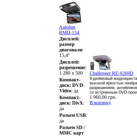
Autofun
RMD-154
Дисплей:
размер
диагонали
:
15,4"
Дисплей:
разрешение
:
1 280 x 500
Challenger RE-9269D
9-дюймовый жидкокриста
Компакт-
высокой яркостью изобр
диск: DVD-
разрешением, антиблико
Video
: да
со встроенным DVD-прои
1 960,00 грн.
Компакт-
В корзину
диск: DivX
:
да
Разъем USB
:
да
Разъем SD /
MMC карт