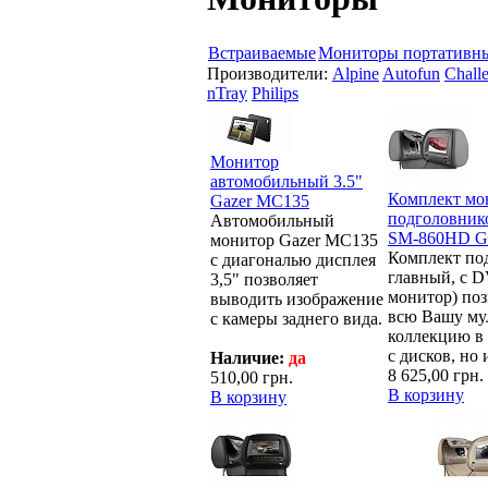
Встраиваемые
Мониторы портативн
Производители:
Alpine
Autofun
Chall
nTray
Philips
Монитор
автомобильный 3.5"
Комплект мо
Gazer MC135
подголовнико
Автомобильный
SM-860HD 
монитор Gazer MC135
Комплект по
с диагональю дисплея
главный, с 
3,5" позволяет
монитор) поз
выводить изображение
всю Вашу му
с камеры заднего вида.
коллекцию в 
с дисков, но
Наличие:
да
8 625,00 грн.
510,00 грн.
В корзину
В корзину