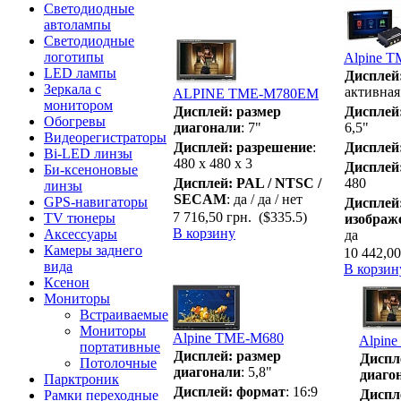
Светодиодные
автолампы
Светодиодные
логотипы
Alpine T
LED лампы
Дисплей
Зеркала с
активная
ALPINE TME-M780EM
монитором
Дисплей: размер
Дисплей
Обогревы
диагонали
: 7"
6,5"
Видеорегистраторы
Дисплей: разрешение
:
Дисплей
Bi-LED линзы
480 x 480 х 3
Дисплей
Би-ксеноновые
Дисплей: PAL / NTSC /
480
линзы
SECAM
: да / да / нет
GPS-навигаторы
Дисплей
7 716,50 грн.
($335.5)
TV тюнеры
изображе
В корзину
Аксессуары
да
Камеры заднего
10 442,00
вида
В корзин
Ксенон
Мониторы
Встраиваемые
Мониторы
Alpine TME-M680
Alpin
портативные
Дисплей: размер
Диспл
Потолочные
диагонали
: 5,8"
диаго
Парктроник
Дисплей: формат
: 16:9
Диспл
Рамки переходные