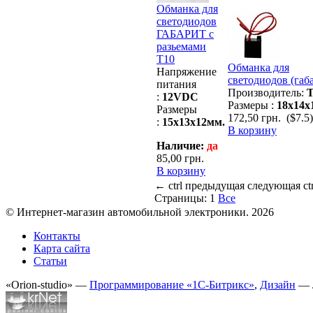
Обманка для
светодиодов
ГАБАРИТ с
разьемами
Т10
Обманка для
Напряжение
светодиодов (габ
питания
Производитель:
Т
:
12VDC
Размеры :
18х14х
Размеры
172,50 грн.
($7.5)
:
15х13х12мм.
В корзину
Наличие:
да
85,00 грн.
В корзину
←
ctrl
предыдущая
следующая
ct
Страницы:
1
Все
© Интернет-магазин автомобильной электроники. 2026
Контакты
Карта сайта
Статьи
«Orion-studio» —
Программирование «1С-Битрикс»
,
Дизайн
— 