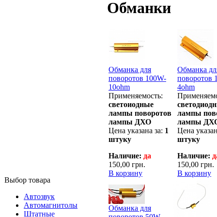
Обманки
Обманка для
Обманка дл
поворотов 100W-
поворотов 
10ohm
4ohm
Применяемость:
Применяемо
светоиодные
светодиод
лампы поворотов
лампы пов
лампы ДХО
лампы ДХ
Цена указана за:
1
Цена указан
штуку
штуку
Наличие:
да
Наличие:
д
150,00 грн.
150,00 грн.
В корзину
В корзину
Выбор товара
Автозвук
Автомагнитолы
Обманка для
Штатные
поворотов 50W-