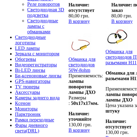
Реле поворотов
Наличие:
Наличие: п
Светодиодная 3D
отсутствует
заказ
подсветка
80,00 грн.
80,00 грн.
Светодиодные
В корзину
В корзину
лампы с
обманками
Светодиодные
логотипы
LED лампы
Обманка для
Зеркала с монитором
светодиодов 
Обманка для
Обогревы
разьемами H11
светодиодов
Видеорегистраторы
50W-8ohm
Bi-LED линзы
Обманка для 
Применяемость:
Би-ксеноновые линзы
разьемами H1
лампы
GPS-навигаторы
поворотов
TV тюнеры
Применяемост
лампы ДХО
Аксессуары
лампы повор
Размеры
Камеры заднего вида
лампы ДХО
:
50х17х17мм.
Ксенон
Цена указана з
Мониторы
штуку
Наличие:
Парктроник
уточняйте
Рамки переходные
Наличие:
130,00 грн.
Фары дневного
отсутствует
В корзину
света(DRL)
130,00 грн.