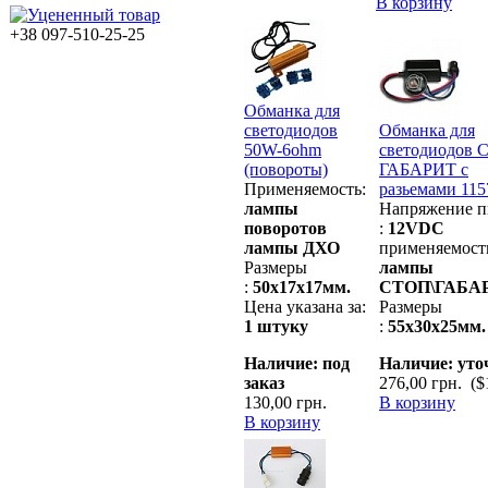
В корзину
+38 097-510-25-25
Обманка для
светодиодов
Обманка для
50W-6ohm
светодиодов 
(повороты)
ГАБАРИТ с
Применяемость:
разьемами 115
лампы
Напряжение п
поворотов
:
12VDC
лампы ДХО
применяемост
Размеры
лампы
:
50х17х17мм.
СТОП\ГАБА
Цена указана за:
Размеры
1 штуку
:
55х30х25мм.
Наличие: под
Наличие: уто
заказ
276,00 грн.
($1
130,00 грн.
В корзину
В корзину