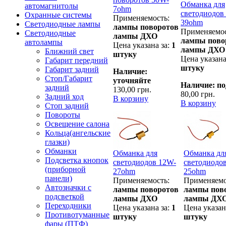
Обманка для
автомагнитолы
7ohm
светодиодов
Охранные системы
Применяемость:
39ohm
Светодиодные лампы
лампы поворотов
Применяемос
Светодиодные
лампы ДХО
лампы пово
автолампы
Цена указана за:
1
лампы ДХО
Ближний свет
штуку
Цена указана
Габарит передний
штуку
Габарит задний
Наличие:
Стоп/Габарит
уточняйте
Наличие: по
задний
130,00 грн.
80,00 грн.
Задний ход
В корзину
В корзину
Стоп задний
Повороты
Освещение салона
Кольца(ангельские
глазки)
Обманки
Обманка для
Обманка дл
Подсветка кнопок
светодиодов 12W-
светодиодо
(приборной
27ohm
25ohm
панели)
Применяемость:
Применяемо
Автозначки с
лампы поворотов
лампы пов
подсветкой
лампы ДХО
лампы ДХ
Переходники
Цена указана за:
1
Цена указан
Противотуманные
штуку
штуку
фары (ПТФ)