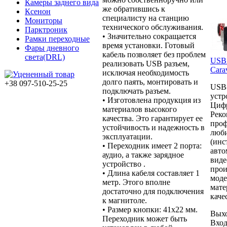
Камеры заднего вида
же обратившись к
Ксенон
специалисту на станцию
Мониторы
технического обслуживания.
Парктроник
• Значительно сокращается
Рамки переходные
время установки. Готовый
Фары дневного
кабель позволяет без проблем
света(DRL)
USB 
реализовать USB разъем,
Cara
исключая необходимость
долго паять, монтировать и
+38 097-510-25-25
USB-
подключать разъем.
устр
• Изготовлена продукция из
Цифр
материалов высокого
Реко
качества. Это гарантирует ее
проф
устойчивость и надежность в
люби
эксплуатации.
(инс
• Переходник имеет 2 порта:
авто
аудио, а также зарядное
виде
устройство .
прои
• Длина кабеля составляет 1
моде
метр. Этого вполне
мате
достаточно для подключения
каче
к магнитоле.
• Размер кнопки: 41x22 мм.
Выхо
Переходник может быть
Вход