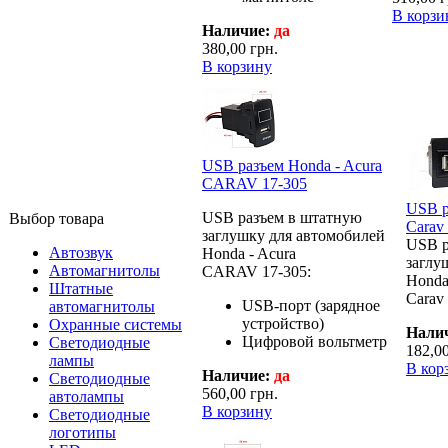
В корзи
Наличие:
да
380,00 грн.
В корзину
USB разъем Honda - Acura
CARAV 17-305
USB р
USB разъем в штатную
Выбор товара
Carav
заглушку для автомобилей
USB р
Автозвук
Honda - Acura
заглу
Автомагнитолы
CARAV 17-305:
Honda
Штатные
Carav 
USB-порт (зарядное
автомагнитолы
устройство)
Охранные системы
Нали
Цифровой вольтметр
Светодиодные
182,00
лампы
В кор
Наличие:
да
Светодиодные
560,00 грн.
автолампы
В корзину
Светодиодные
логотипы