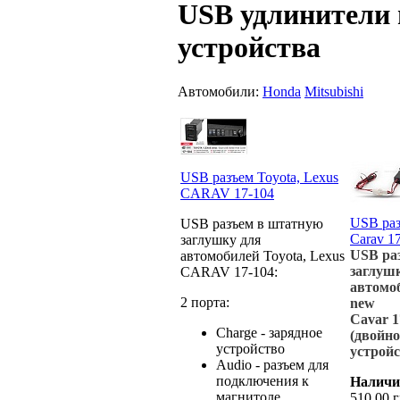
USB удлинители 
устройства
Автомобили:
Honda
Mitsubishi
USB разъем Toyota, Lexus
CARAV 17-104
USB раз
USB разъем в штатную
Carav 1
заглушку для
USB ра
автомобилей Toyota, Lexus
заглуш
CARAV 17-104:
автомоб
2 порта:
new
Cavar 1
Charge - зарядное
(двойно
устройство
устройс
Audio - разъем для
подключения к
Наличи
магнитоле
510,00 г