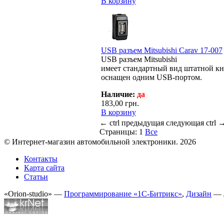
В корзину
USB разъем Mitsubishi Carav 17-007
USB разъем Mitsubishi
имеет стандартный вид штатной к
оснащен одним USB-портом.
Наличие:
да
183,00 грн.
В корзину
←
ctrl
предыдущая
следующая
ctrl
Страницы:
1
Все
© Интернет-магазин автомобильной электроники. 2026
Контакты
Карта сайта
Статьи
«Orion-studio» —
Программирование «1С-Битрикс»
,
Дизайн
— 