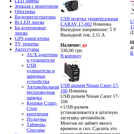
LED лампы
Зеркала с монитором
Обогревы
Видеорегистраторы
USB розетка универсальная
U
Bi-LED линзы
CARAV 17-002
Новинка
1
Би-ксеноновые
Выходное напряжение: 5 V
Д
линзы
Выходной ток: 2,11 А
GPS-навигаторы
Н
TV тюнеры
Наличие:
да
4
Аксессуары
330,00 грн.
В
AUX адаптеры
В корзину
и удлинители
USB
удлинители и
зарядные
устройства
USB разъем Nissan Carav 17-
Автомобильная
106
Новинка
беспроводная
USB разъем Nissan Carav 17-
зарядка
106
Кнопки Старт-
• USB-разъем
Стоп
устанавливается в штатную
крепления
заглушку автомобиля.
Подиумы
Монтаж не займет много
Таймеры,
времени и сил. Сделать это
Сенсоры
можно собственноручно или