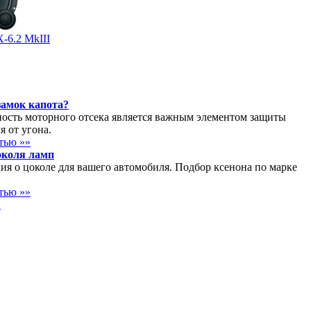
-6.2 MkIII
замок капота?
ость моторного отсека является важным элементом защиты
я от угона.
атью »»
околя ламп
я о цоколе для вашего автомобиля. Подбор ксенона по марке
атью »»
и