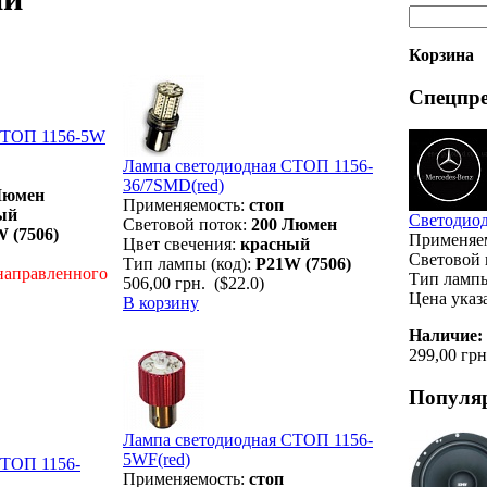
Корзина
Спецпр
СТОП 1156-5W
Лампа светодиодная СТОП 1156-
36/7SMD(red)
Люмен
Применяемость:
стоп
ый
Светодиод
Световой поток:
200 Люмен
 (7506)
Применяе
Цвет свечения:
красный
Световой 
Тип лампы (код):
P21W (7506)
направленного
Тип лампы
506,00 грн.
($22.0)
Цена указа
В корзину
Наличие:
299,00 грн
Популя
Лампа светодиодная СТОП 1156-
5WF(red)
СТОП 1156-
Применяемость:
стоп