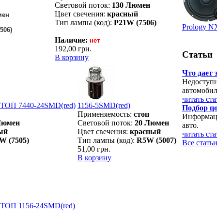
Световой поток:
130 Люмен
Цвет свечения:
красный
ен
Тип лампы (код):
P21W (7506)
Prology NX
506)
Наличие:
нет
192,00 грн.
Статьи
В корзину
Что дает 
Недоступн
автомобил
читать ст
СТОП 7440-24SMD(red)
1156-5SMD(red)
Подбор ц
Применяемость:
стоп
Информаци
Люмен
Световой поток:
20 Люмен
авто.
ый
Цвет свечения:
красный
читать ст
W (7505)
Тип лампы (код):
R5W (5007)
Все стать
51,00 грн.
В корзину
СТОП 1156-24SMD(red)