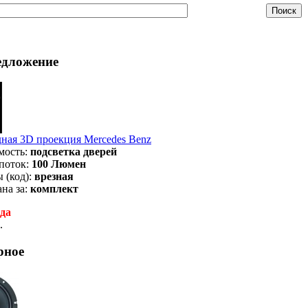
едложение
ная 3D проекция Mercedes Benz
мость:
подсветка дверей
поток:
100 Люмен
 (код):
врезная
на за:
комплект
да
.
рное