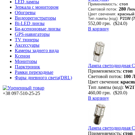
LED лампы
Применяемость:
стоп
Зеркала с монитором
280
Световой поток:
Люм
Обогревы
Цвет свечения:
красный
Видеорегистраторы
Тип лампы (код):
P21W (7
552,00 грн.
($24.0)
Bi-LED линзы
В корзину
Би-ксеноновые линзы
GPS-навигаторы
TV тюнеры
Аксессуары
Камеры заднего вида
Ксенон
Мониторы
Лампа светодиодная 
Парктроник
Применяемость:
стоп
Рамки переходные
Световой поток:
100 
Фары дневного света(DRL)
Цвет свечения:
красн
Тип лампы (код):
W21
460,00 грн.
($20.0)
+38 097-510-25-25
В корзину
Лампа светодиодная 
Применяемость:
стоп