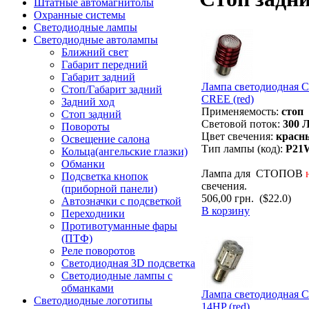
Штатные автомагнитолы
Охранные системы
Светодиодные лампы
Светодиодные автолампы
Ближний свет
Габарит передний
Габарит задний
Лампа светодиодная 
Стоп/Габарит задний
CREE (red)
Задний ход
Применяемость:
стоп
Стоп задний
Световой поток:
300 
Повороты
Цвет свечения:
красн
Освещение салона
Тип лампы (код):
P21W
Кольца(ангельские глазки)
Обманки
Лампа для СТОПОВ
Подсветка кнопок
свечения.
(приборной панели)
506,00 грн.
($22.0)
Автозначки с подсветкой
В корзину
Переходники
Противотуманные фары
(ПТФ)
Реле поворотов
Светодиодная 3D подсветка
Светодиодные лампы с
обманками
Лампа светодиодная 
Светодиодные логотипы
14HP (red)