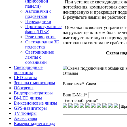
(приборной
При установке светодиодных ла
панели)
потребления, компьютерная сист
Автозначки с
неисправную и прекращает пода
подсветкой
В результате лампы не работают.
Переходники
Противотуманные
Обманка позволяет устранить э
фары (ПТФ)
нагружает цепь током больше че
Реле поворотов
имитирует активную нагрузку д
Светодиодная 3D
контрольная система не срабатыв
подсветка
Светодиодные
Схема по
лампы с
обманками
Светодиодные
логотипы
Отзывы
LED лампы
Зеркала с монитором
Ваше имя
*
Обогревы
Видеорегистраторы
Ваш E-Mail
*
Bi-LED линзы
Текст сообщения
*
Би-ксеноновые линзы
GPS-навигаторы
TV тюнеры
Аксессуары
Камеры заднего вида