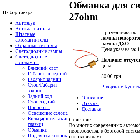
Обманка для св
Выбор товара
27ohm
Автозвук
Автомагнитолы
Применяемость:
Штатные
лампы поворото
автомагнитолы
лампы ДХО
Охранные системы
Цена указана за:
Светодиодные лампы
Светодиодные
Наличие: отсутс
автолампы
цена:
Ближний свет
Габарит передний
80,00 грн.
Габарит задний
Стоп/Габарит
В корзину
Купить
задний
Задний ход
Описание
Стоп задний
Отзывы
Повороты
Доставка
Освещение салона
Кольца(ангельские
Описание
глазки)
Во многих современных автомоб
Обманки
производства, в бортовой систем
Подсветка кнопок
состояния ламп.