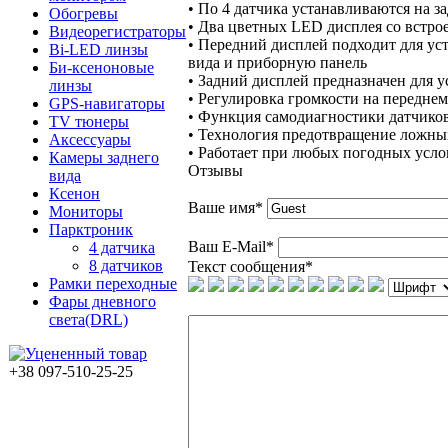
• По 4 датчика устанавливаются на з
Обогревы
• Два цветных LED дисплея со встр
Видеорегистраторы
• Передний дисплей подходит для уст
Bi-LED линзы
вида и приборную панель
Би-ксеноновые
• Задний дисплей предназначен для у
линзы
• Регулировка громкости на переднем
GPS-навигаторы
• Функция самодиагностики датчико
TV тюнеры
• Технология предотвращение ложны
Аксессуары
• Работает при любых погодных услови
Камеры заднего
Отзывы
вида
Ксенон
Ваше имя
*
Мониторы
Парктроник
Ваш E-Mail
*
4 датчика
8 датчиков
Текст сообщения
*
Рамки переходные
Фары дневного
света(DRL)
+38 097-510-25-25