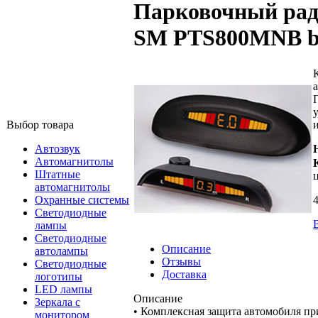
Парковочный рада
SM PTS800MNB bla
Выбор товара
Автозвук
Автомагнитолы
Штатные
автомагнитолы
4
Охранные системы
Светодиодные
лампы
Светодиодные
Описание
автолампы
Отзывы
Светодиодные
Доставка
логотипы
LED лампы
Описание
Зеркала с
• Комплексная защита автомобиля пр
монитором