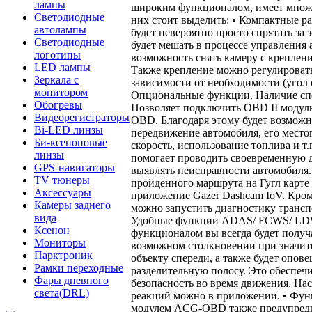
лампы
широким функционалом, имеет множ
Светодиодные
них стоит выделить: • Компактные р
автолампы
будет невероятно просто спрятать за 
Светодиодные
будет мешать в процессе управления 
логотипы
возможность снять камеру с креплени
LED лампы
Также крепление можно регулировать
Зеркала с
зависимости от необходимости (угол с
монитором
Опциональные функции. Наличие спе
Обогревы
Позволяет подключить OBD II модул
Видеорегистраторы
OBD. Благодаря этому будет возможн
Bi-LED линзы
передвижение автомобиля, его место
Би-ксеноновые
скорость, использование топлива и т
линзы
помогает проводить своевременную 
GPS-навигаторы
выявлять неисправности автомобиля.
TV тюнеры
пройденного маршрута на Гугл карте
Аксессуары
приложение Gazer Dashcam IoV. Кром
Камеры заднего
можно запустить диагностику транспо
вида
Удобные функции ADAS/ FCWS/ LD
Ксенон
функционалом вы всегда будет получ
Мониторы
возможном столкновении при значи
Парктроник
объекту спереди, а также будет опов
Рамки переходные
разделительную полосу. Это обеспеч
Фары дневного
безопасность во время движения. На
света(DRL)
реакций можно в приложении. • Фун
модулем ACG-OBD также предупредит