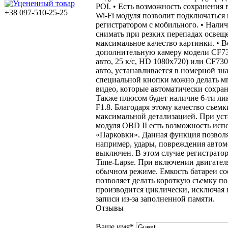
POI. • Есть возможность сохранения 
+38 097-510-25-25
Wi-Fi модуля позволит подключаться 
регистратором с мобильного. • Нали
снимать при резких перепадах освещ
максимальное качество картинки. • 
дополнительную камеру модели CF730
авто, 25 к/с, HD 1080x720) или CF73
авто, устанавливается в номерной зн
специальной кнопки можно делать м
видео, которые автоматически сохраня
Также плюсом будет наличие 6-ти ли
F1.8. Благодаря этому качество съемк
максимальной детализацией. При ус
модуля OBD II есть возможность исп
«Парковки». Данная функция позволя
например, удары, повреждения автом
выключен. В этом случае регистратор
Time-Lapse. При включении двигателя
обычном режиме. Емкость батареи со
позволяет делать короткую съемку по
производится циклически, исключая 
записи из-за заполненной памяти.
Отзывы
Ваше имя
*