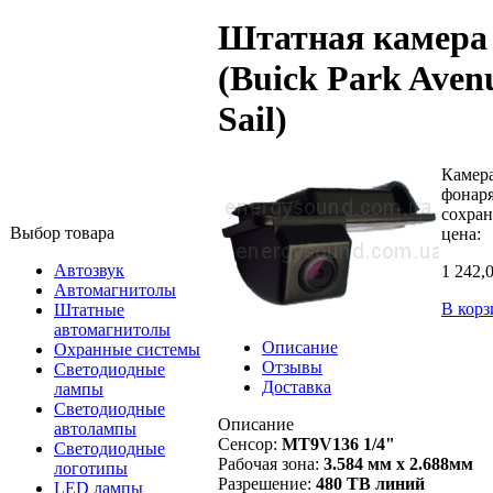
Штатная камера 
(Buick Park Avenu
Sail)
Камера
фонаря
сохран
Выбор товара
цена:
Автозвук
1 242,
Автомагнитолы
В корз
Штатные
автомагнитолы
Описание
Охранные системы
Отзывы
Светодиодные
Доставка
лампы
Светодиодные
Описание
автолампы
Сенсор:
MT9V136 1/4"
Светодиодные
Рабочая зона:
3.584 мм х 2.688мм
логотипы
Разрешение:
480 ТВ линий
LED лампы