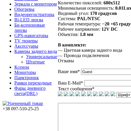
Количество пикселей:
680х512
Зеркала с монитором
Минимальная освещеннсть:
0.01Lu
Обогревы
Видимый угол:
170 градусов
Видеорегистраторы
Система:
PAL/NTSC
Bi-LED линзы
Рабочая температура:
−20 +65 град
Би-ксеноновые
Рабочее напряжение:
12V DC
линзы
Объектив:
1.8 мм
GPS-навигаторы
TV тюнеры
В комплекте:
Аксессуары
— Цветная камера заднего вида
Камеры заднего вида
— Провода подключения
Универсальные
Отзывы
Штатные
Ксенон
Ваше имя
*
Мониторы
Парктроник
Ваш E-Mail
*
Рамки переходные
Фары дневного
Текст сообщения
*
света(DRL)
+38 097-510-25-25