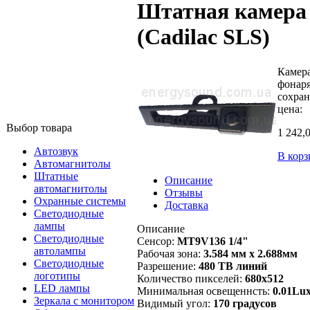
Штатная камера 
(Cadilac SLS)
Камера
фонаря
сохран
цена:
Выбор товара
1 242,
Автозвук
В корз
Автомагнитолы
Штатные
Описание
автомагнитолы
Отзывы
Охранные системы
Доставка
Светодиодные
лампы
Описание
Светодиодные
Сенсор:
MT9V136 1/4"
автолампы
Рабочая зона:
3.584 мм х 2.688мм
Светодиодные
Разрешение:
480 ТВ линий
логотипы
Количество пикселей:
680х512
LED лампы
Минимальная освещеннсть:
0.01Lu
Зеркала с монитором
Видимый угол:
170 градусов