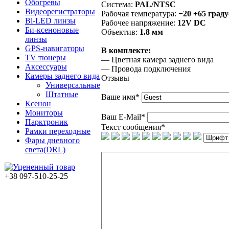
Обогревы
Система:
PAL/NTSC
Видеорегистраторы
Рабочая температура:
−20 +65 град
Bi-LED линзы
Рабочее напряжение:
12V DC
Би-ксеноновые
Объектив:
1.8 мм
линзы
GPS-навигаторы
В комплекте:
TV тюнеры
— Цветная камера заднего вида
Аксессуары
— Провода подключения
Камеры заднего вида
Отзывы
Универсальные
Штатные
Ваше имя
*
Ксенон
Мониторы
Ваш E-Mail
*
Парктроник
Текст сообщения
*
Рамки переходные
Фары дневного
света(DRL)
+38 097-510-25-25