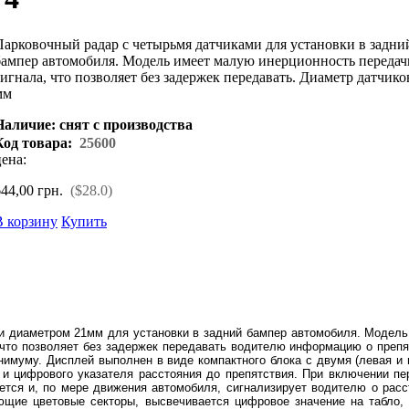
Парковочный радар с четырьмя датчиками для установки в задни
бампер автомобиля. Модель имеет малую инерционность передач
сигнала, что позволяет без задержек передавать. Диаметр датчико
мм
Наличие: снят с производства
Код товара:
25600
цена:
44,00 грн.
($28.0)
В корзину
Купить
и диаметром 21мм для установки в задний бампер автомобиля. Модель
 что позволяет без задержек передавать водителю информацию о препя
нимуму. Дисплей выполнен в виде компактного блока с двумя (левая и 
и цифрового указателя расстояния до препятствия. При включении пе
ется и, по мере движения автомобиля, сигнализирует водителю о расс
ующие цветовые секторы, высвечивается цифровое значение на табло, 