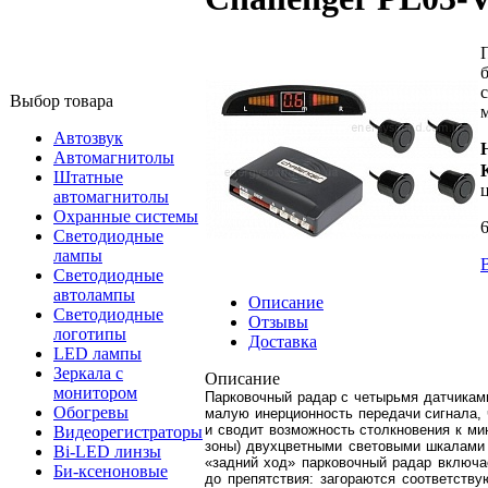
Выбор товара
Автозвук
Автомагнитолы
Штатные
автомагнитолы
Охранные системы
6
Светодиодные
лампы
Светодиодные
автолампы
Описание
Светодиодные
Отзывы
логотипы
Доставка
LED лампы
Зеркала с
Описание
монитором
Парковочный радар с четырьмя датчикам
Обогревы
малую инерционность передачи сигнала,
и сводит возможность столкновения к ми
Видеорегистраторы
зоны) двухцветными световыми шкалами 
Bi-LED линзы
«задний ход» парковочный радар включа
Би-ксеноновые
до препятствия: загораются соответств