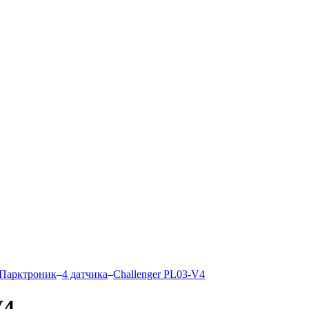
Парктроник
–
4 датчика
–
Challenger РL03-V4
V4