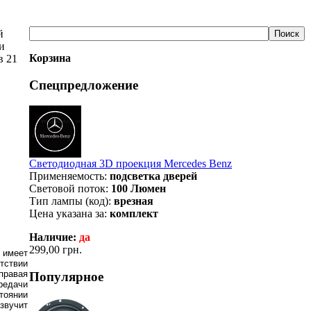
й
и
Корзина
в 21
Спецпредложение
Светодиодная 3D проекция Mercedes Benz
Применяемость:
подсветка дверей
Световой поток:
100 Люмен
Тип лампы (код):
врезная
Цена указана за:
комплект
Наличие:
да
299,00 грн.
 имеет
тствии
правая
Популярное
редачи
тоянии
звучит