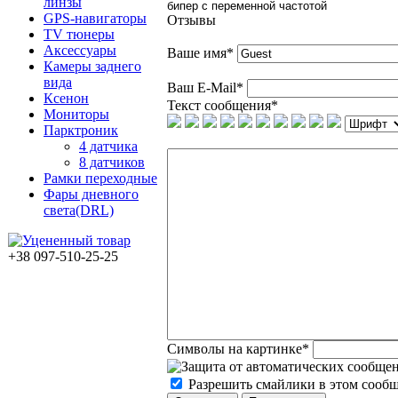
линзы
бипер с переменной частотой
GPS-навигаторы
Отзывы
TV тюнеры
Аксессуары
Ваше имя
*
Камеры заднего
вида
Ваш E-Mail
*
Ксенон
Текст сообщения
*
Мониторы
Парктроник
4 датчика
8 датчиков
Рамки переходные
Фары дневного
света(DRL)
+38 097-510-25-25
Символы на картинке
*
Разрешить смайлики в этом сооб