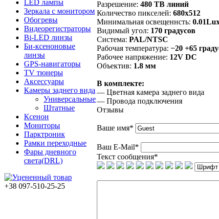
LED лампы
Разрешение:
480 ТВ линий
Зеркала с монитором
Количество пикселей:
680х512
Обогревы
Минимальная освещеннсть:
0.01Lu
Видеорегистраторы
Видимый угол:
170 градусов
Bi-LED линзы
Система:
PAL/NTSC
Би-ксеноновые
Рабочая температура:
−20 +65 град
линзы
Рабочее напряжение:
12V DC
GPS-навигаторы
Объектив:
1.8 мм
TV тюнеры
Аксессуары
В комплекте:
Камеры заднего вида
— Цветная камера заднего вида
Универсальные
— Провода подключения
Штатные
Отзывы
Ксенон
Мониторы
Ваше имя
*
Парктроник
Рамки переходные
Ваш E-Mail
*
Фары дневного
Текст сообщения
*
света(DRL)
+38 097-510-25-25