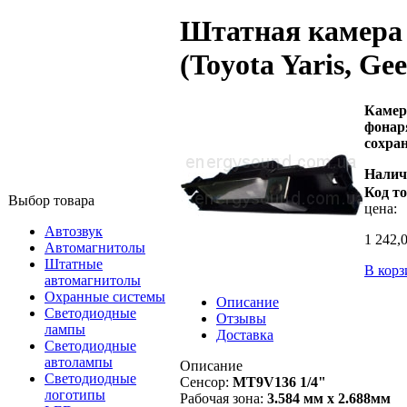
Штатная камера 
(Toyota Yaris, Gee
Камер
фонар
сохра
Налич
Код то
Выбор товара
цена:
Автозвук
1 242,
Автомагнитолы
Штатные
В корз
автомагнитолы
Охранные системы
Описание
Светодиодные
Отзывы
лампы
Доставка
Светодиодные
автолампы
Описание
Светодиодные
Сенсор:
MT9V136 1/4"
логотипы
Рабочая зона:
3.584 мм х 2.688мм